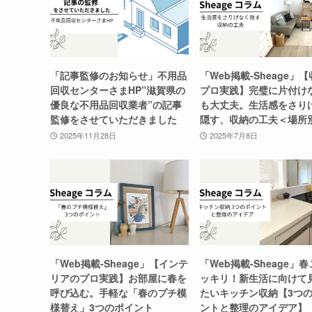
「記事監修のお知らせ」不用品
「Web掲載-Sheage」
回収センターさまHP”滋賀県の
プロ実践】完璧に片付け
優良な不用品回収業者”の記事
も大丈夫。生活感をさり
監修をさせていただきました
隠す、収納の工夫＜場所
2025年11月28日
2025年7月8日
「Web掲載-Sheage」【インテ
「Web掲載-Sheage」
リアのプロ実践】お部屋に春を
ッキリ！新生活に向けて
呼び込む。手軽な「春のプチ模
たいキッチン収納【3つ
様替え」3つのポイント
ントと整理のアイデア】