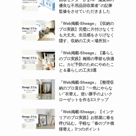
優良な不用品回収業者”の記事
監修をさせていただきました
「Web掲載-Sheage」【収納の
プロ実践】完璧に片付けなくて
も大丈夫。生活感をさりげなく
隠す、収納の工夫＜場所別＞
「Web掲載-Sheage」【暮らし
のプロ実践】梅雨の季節も快適
に。カビ予防のためにやめたこ
と＆暮らしの工夫3選
「Web掲載-Sheage」【整理収
納のプロ直伝】“一気にやらな
い”衣替え。使い勝手のよいク
ローゼットを作る3ステップ
「Web掲載-Sheage」【インテ
リアのプロ実践】お部屋に春を
呼び込む。手軽な「春のプチ模
様替え」3つのポイント