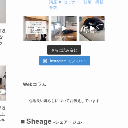
講座
▶ セミナー・執筆・掲載
多数
理収
な
ク
さらに読み込む
Instagram でフォロー
Webコラム
心地良い暮らしについてお伝えしています
理収
以上
■
Sheage
をキ
-シェアージュ-