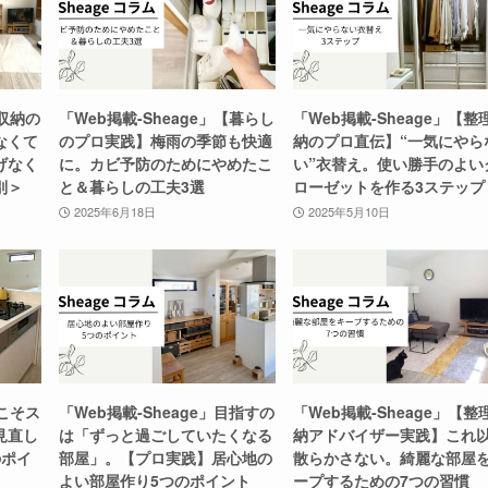
【収納の
「Web掲載-Sheage」【暮らし
「Web掲載-Sheage」【整
なくて
のプロ実践】梅雨の季節も快適
納のプロ直伝】“一気にやら
げなく
に。カビ予防のためにやめたこ
い”衣替え。使い勝手のよい
別＞
と＆暮らしの工夫3選
ローゼットを作る3ステップ
2025年6月18日
2025年5月10日
春こそス
「Web掲載-Sheage」目指すの
「Web掲載-Sheage」【整
見直し
は「ずっと過ごしていたくなる
納アドバイザー実践】これ
のポイ
部屋」。【プロ実践】居心地の
散らかさない。綺麗な部屋
よい部屋作り5つのポイント
ープするための7つの習慣