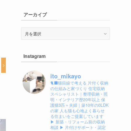
アーカイブ
ア
ー
カ
イ
Instagram
ブ
ito_mikayo
🐈‍⬛猫目線で考える
片付く収納
の仕組みと家づくり
住宅収納
スペシャリスト｜整理収納・照
明・インテリア歴20年以上
保
護猫3匹＋夫婦｜築10年の0LDK
の家
人も猫も心地よく暮らせ
る住まいをご提案しています
▶ 新築・リフォーム前の収納
相談
▶ 片付けサポート・認定