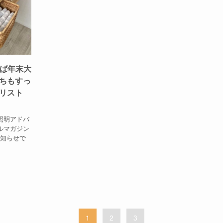
れば年末大
ちもすっ
リスト
照明アドバ
ルマガジン
お知らせで
1
2
3