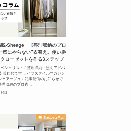
掲載-Sheage」【整理収納のプロ
一気にやらない”衣替え。使い勝
クローゼットを作る3ステップ
ペシャリスト / 整理収納・照明アドバ
藤 美佳代です ライフスタイルマガジン
e（シェアージュ）記事配信のお知らせで
整理収納のプロ直...
月10日
Sheageコラム