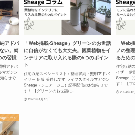
収納アドバ
「Web掲載-Sheage」グリーンのお世話
「Web
ない。綺
に自信がなくても大丈夫。観葉植物をイ
ノの整
つの習慣
ンテリアに取り入れる際の5つのポイン
るための
ト
照明アドバ
住宅収納ス
ルマガジン
イザー 伊
住宅収納スペシャリスト / 整理収納・照明アドバ
お知らせで
Sheag
イザー 伊藤 美佳代です ライフスタイルマガジン
す！ 【プ
Sheage（シェアージュ）記事配信のお知らせで
す！ 【グリーンのお世話に...
2024年1
2025年1月15日
heageコラム