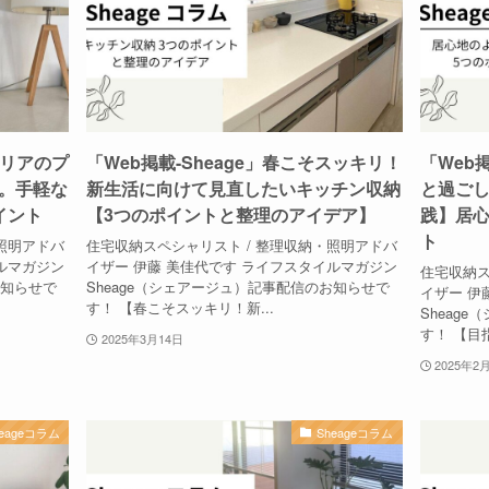
テリアのプ
「Web掲載-Sheage」春こそスッキリ！
「Web
。手軽な
新生活に向けて見直したいキッチン収納
と過ご
イント
【3つのポイントと整理のアイデア】
践】居心
ト
照明アドバ
住宅収納スペシャリスト / 整理収納・照明アドバ
ルマガジン
イザー 伊藤 美佳代です ライフスタイルマガジン
住宅収納ス
お知らせで
Sheage（シェアージュ）記事配信のお知らせで
イザー 伊
す！ 【春こそスッキリ！新...
Sheag
す！ 【目
2025年3月14日
2025年2
heageコラム
Sheageコラム