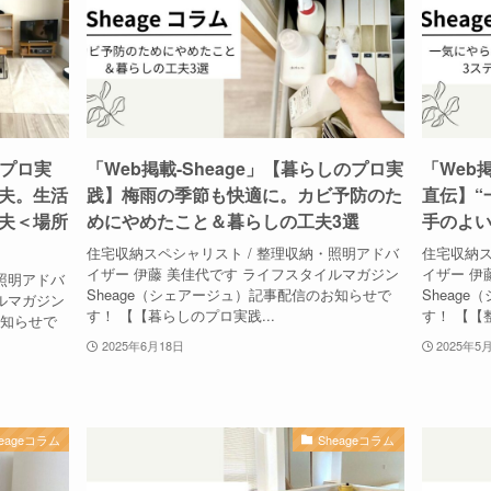
のプロ実
「Web掲載-Sheage」【暮らしのプロ実
「Web
夫。生活
践】梅雨の季節も快適に。カビ予防のた
直伝】“
夫＜場所
めにやめたこと＆暮らしの工夫3選
手のよい
住宅収納スペシャリスト / 整理収納・照明アドバ
住宅収納ス
イザー 伊藤 美佳代です ライフスタイルマガジン
イザー 伊
照明アドバ
Sheage（シェアージュ）記事配信のお知らせで
Sheag
ルマガジン
す！ 【【暮らしのプロ実践...
す！ 【【
お知らせで
2025年6月18日
2025年5
heageコラム
Sheageコラム