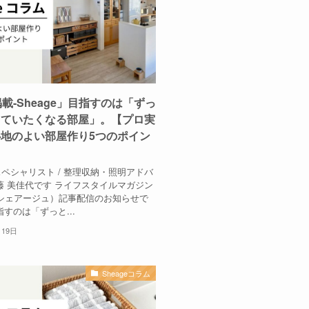
掲載-Sheage」目指すのは「ずっ
していたくなる部屋」。【プロ実
地のよい部屋作り5つのポイン
ペシャリスト / 整理収納・照明アドバ
藤 美佳代です ライフスタイルマガジン
e（シェアージュ）記事配信のお知らせで
指すのは「ずっと...
月19日
Sheageコラム